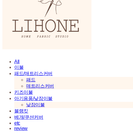
All
이불
패드/매트리스커버
패드
매트리스커버
키즈이불
아기용품/낮잠이불
낮잠이불
블랭킷
베개/쿠션커버
etc
review