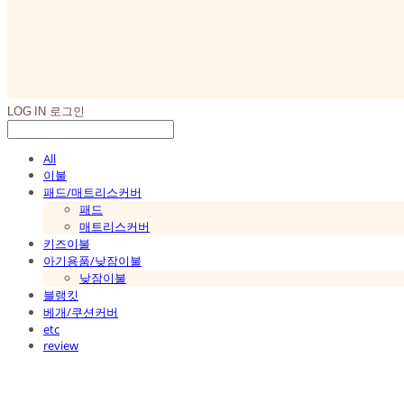
LOG IN
로그인
All
이불
패드/매트리스커버
패드
매트리스커버
키즈이불
아기용품/낮잠이불
낮잠이불
블랭킷
베개/쿠션커버
etc
review