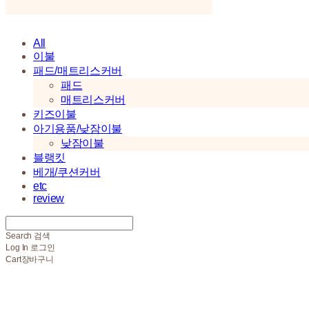
All
이불
패드/매트리스커버
패드
매트리스커버
키즈이불
아기용품/낮잠이불
낮잠이불
블랭킷
베개/쿠션커버
etc
review
Search
검색
Log In
로그인
Cart
장바구니