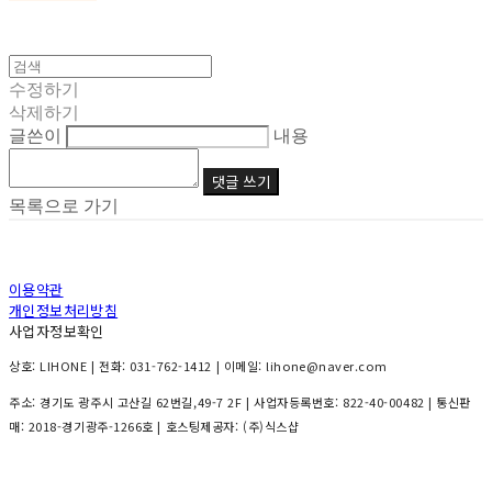
수정하기
삭제하기
글쓴이
내용
댓글 쓰기
목록으로 가기
이용약관
개인정보처리방침
사업자정보확인
상호: LIHONE | 전화: 031-762-1412 | 이메일: lihone@naver.com
주소: 경기도 광주시 고산길 62번길,49-7 2F | 사업자등록번호:
822-40-00482
| 통신판
매:
2018-경기광주-1266호
| 호스팅제공자: (주)식스샵