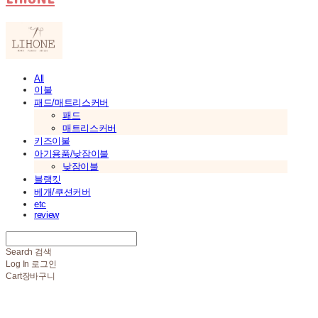
All
이불
패드/매트리스커버
패드
매트리스커버
키즈이불
아기용품/낮잠이불
낮잠이불
블랭킷
베개/쿠션커버
etc
review
Search
검색
Log In
로그인
Cart
장바구니