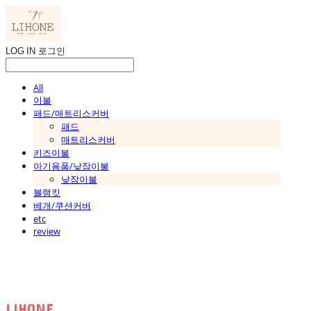
LOG IN
로그인
All
이불
패드/매트리스커버
패드
매트리스커버
키즈이불
아기용품/낮잠이불
낮잠이불
블랭킷
베개/쿠션커버
etc
review
LIHONE