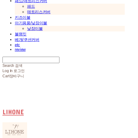
패드/매트리스커버
패드
매트리스커버
키즈이불
아기용품/낮잠이불
낮잠이불
블랭킷
베개/쿠션커버
etc
review
Search
검색
Log In
로그인
Cart
장바구니
LIHONE