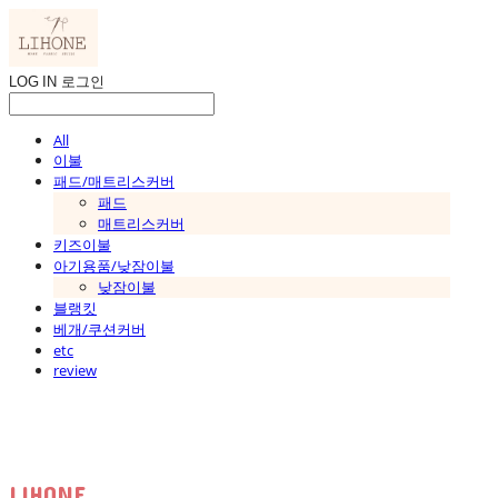
LOG IN
로그인
All
이불
패드/매트리스커버
패드
매트리스커버
키즈이불
아기용품/낮잠이불
낮잠이불
블랭킷
베개/쿠션커버
etc
review
LIHONE