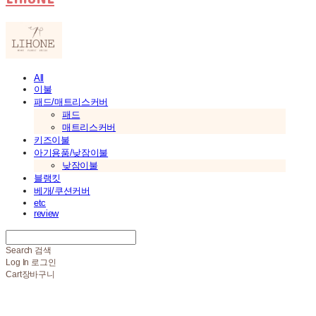
All
이불
패드/매트리스커버
패드
매트리스커버
키즈이불
아기용품/낮잠이불
낮잠이불
블랭킷
베개/쿠션커버
etc
review
Search
검색
Log In
로그인
Cart
장바구니