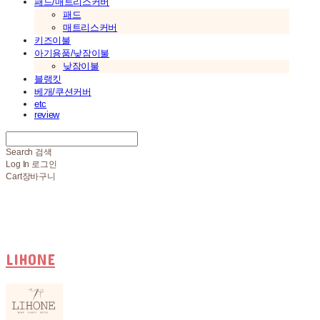
패드/매트리스커버
패드
매트리스커버
키즈이불
아기용품/낮잠이불
낮잠이불
블랭킷
베개/쿠션커버
etc
review
Search
검색
Log In
로그인
Cart
장바구니
LIHONE