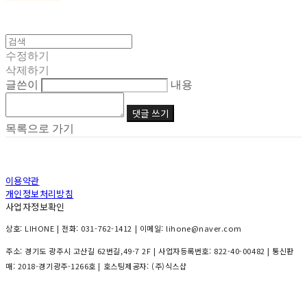
수정하기
삭제하기
글쓴이
내용
댓글 쓰기
목록으로 가기
이용약관
개인정보처리방침
사업자정보확인
상호: LIHONE | 전화: 031-762-1412 | 이메일: lihone@naver.com
주소: 경기도 광주시 고산길 62번길,49-7 2F | 사업자등록번호:
822-40-00482
| 통신판
매:
2018-경기광주-1266호
| 호스팅제공자: (주)식스샵