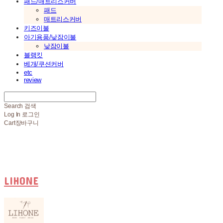
패드/매트리스커버
패드
매트리스커버
키즈이불
아기용품/낮잠이불
낮잠이불
블랭킷
베개/쿠션커버
etc
review
Search
검색
Log In
로그인
Cart
장바구니
LIHONE