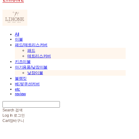
All
이불
패드/매트리스커버
패드
매트리스커버
키즈이불
아기용품/낮잠이불
낮잠이불
블랭킷
베개/쿠션커버
etc
review
Search
검색
Log In
로그인
Cart
장바구니