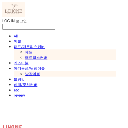
LOG IN
로그인
All
이불
패드/매트리스커버
패드
매트리스커버
키즈이불
아기용품/낮잠이불
낮잠이불
블랭킷
베개/쿠션커버
etc
review
LIHONE