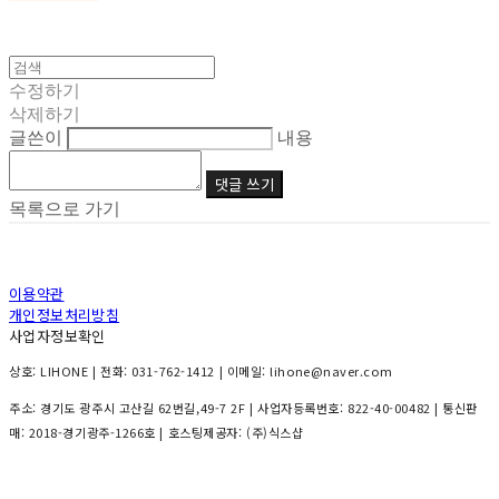
수정하기
삭제하기
글쓴이
내용
댓글 쓰기
목록으로 가기
이용약관
개인정보처리방침
사업자정보확인
상호: LIHONE | 전화: 031-762-1412 | 이메일: lihone@naver.com
주소: 경기도 광주시 고산길 62번길,49-7 2F | 사업자등록번호:
822-40-00482
| 통신판
매:
2018-경기광주-1266호
| 호스팅제공자: (주)식스샵