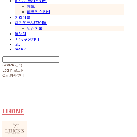
패드/매트리스커버
패드
매트리스커버
키즈이불
아기용품/낮잠이불
낮잠이불
블랭킷
베개/쿠션커버
etc
review
Search
검색
Log In
로그인
Cart
장바구니
LIHONE