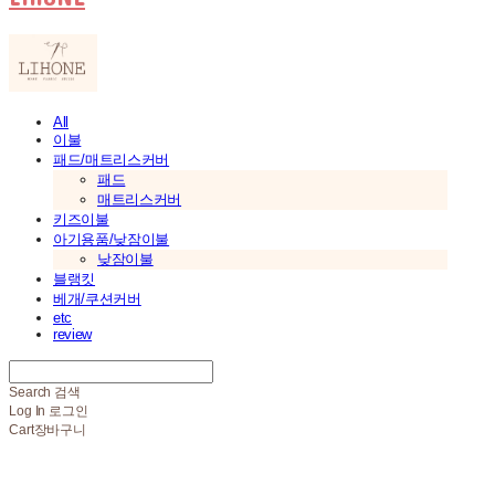
All
이불
패드/매트리스커버
패드
매트리스커버
키즈이불
아기용품/낮잠이불
낮잠이불
블랭킷
베개/쿠션커버
etc
review
Search
검색
Log In
로그인
Cart
장바구니