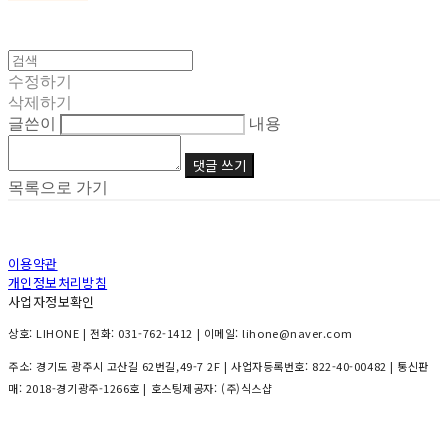
수정하기
삭제하기
글쓴이
내용
댓글 쓰기
목록으로 가기
이용약관
개인정보처리방침
사업자정보확인
상호: LIHONE | 전화: 031-762-1412 | 이메일: lihone@naver.com
주소: 경기도 광주시 고산길 62번길,49-7 2F | 사업자등록번호:
822-40-00482
| 통신판
매:
2018-경기광주-1266호
| 호스팅제공자: (주)식스샵