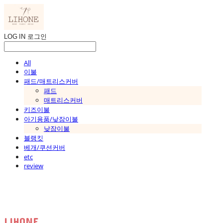
LOG IN
로그인
All
이불
패드/매트리스커버
패드
매트리스커버
키즈이불
아기용품/낮잠이불
낮잠이불
블랭킷
베개/쿠션커버
etc
review
LIHONE