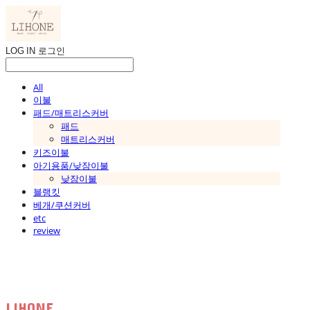
LOG IN
로그인
All
이불
패드/매트리스커버
패드
매트리스커버
키즈이불
아기용품/낮잠이불
낮잠이불
블랭킷
베개/쿠션커버
etc
review
LIHONE