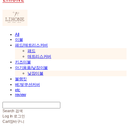
All
이불
패드/매트리스커버
패드
매트리스커버
키즈이불
아기용품/낮잠이불
낮잠이불
블랭킷
베개/쿠션커버
etc
review
Search
검색
Log In
로그인
Cart
장바구니