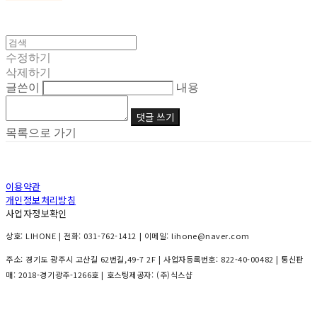
수정하기
삭제하기
글쓴이
내용
댓글 쓰기
목록으로 가기
이용약관
개인정보처리방침
사업자정보확인
상호: LIHONE | 전화: 031-762-1412 | 이메일: lihone@naver.com
주소: 경기도 광주시 고산길 62번길,49-7 2F | 사업자등록번호:
822-40-00482
| 통신판
매:
2018-경기광주-1266호
| 호스팅제공자: (주)식스샵