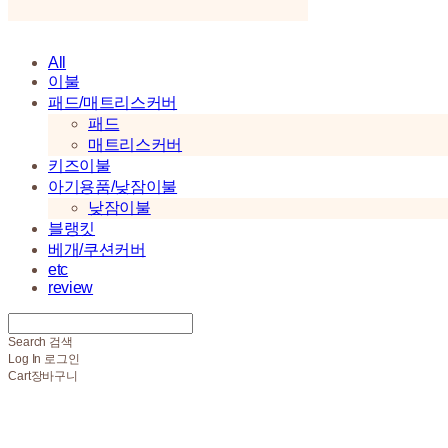
All
이불
패드/매트리스커버
패드
매트리스커버
키즈이불
아기용품/낮잠이불
낮잠이불
블랭킷
베개/쿠션커버
etc
review
Search
검색
Log In
로그인
Cart
장바구니