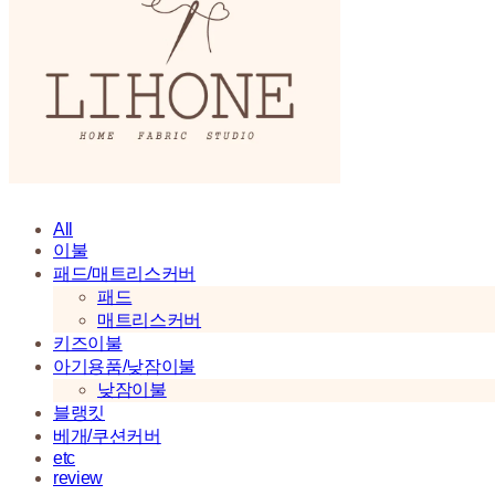
All
이불
패드/매트리스커버
패드
매트리스커버
키즈이불
아기용품/낮잠이불
낮잠이불
블랭킷
베개/쿠션커버
etc
review