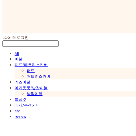
LOG IN
로그인
All
이불
패드/매트리스커버
패드
매트리스커버
키즈이불
아기용품/낮잠이불
낮잠이불
블랭킷
베개/쿠션커버
etc
review