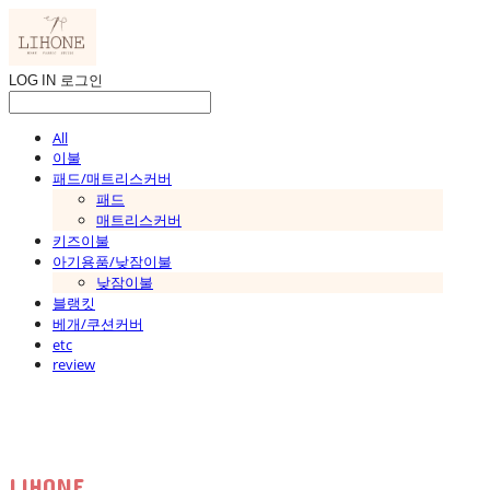
LOG IN
로그인
All
이불
패드/매트리스커버
패드
매트리스커버
키즈이불
아기용품/낮잠이불
낮잠이불
블랭킷
베개/쿠션커버
etc
review
LIHONE