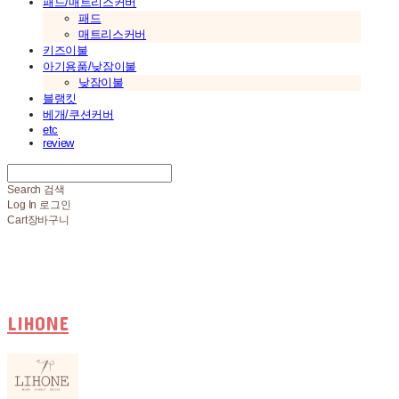
패드/매트리스커버
패드
매트리스커버
키즈이불
아기용품/낮잠이불
낮잠이불
블랭킷
베개/쿠션커버
etc
review
Search
검색
Log In
로그인
Cart
장바구니
LIHONE