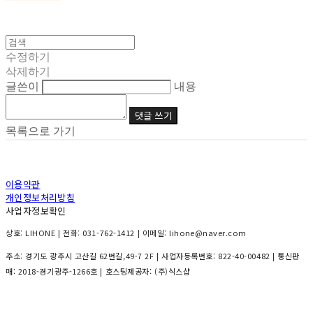
수정하기
삭제하기
글쓴이
내용
댓글 쓰기
목록으로 가기
이용약관
개인정보처리방침
사업자정보확인
상호: LIHONE | 전화: 031-762-1412 | 이메일: lihone@naver.com
주소: 경기도 광주시 고산길 62번길,49-7 2F | 사업자등록번호:
822-40-00482
| 통신판
매:
2018-경기광주-1266호
| 호스팅제공자: (주)식스샵