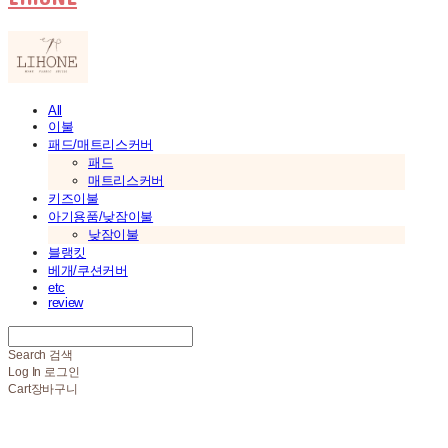
All
이불
패드/매트리스커버
패드
매트리스커버
키즈이불
아기용품/낮잠이불
낮잠이불
블랭킷
베개/쿠션커버
etc
review
Search
검색
Log In
로그인
Cart
장바구니