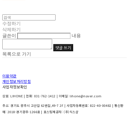
수정하기
삭제하기
글쓴이
내용
댓글 쓰기
목록으로 가기
이용약관
개인정보처리방침
사업자정보확인
상호: LIHONE | 전화: 031-762-1412 | 이메일: lihone@naver.com
주소: 경기도 광주시 고산길 62번길,49-7 2F | 사업자등록번호:
822-40-00482
| 통신판
매:
2018-경기광주-1266호
| 호스팅제공자: (주)식스샵