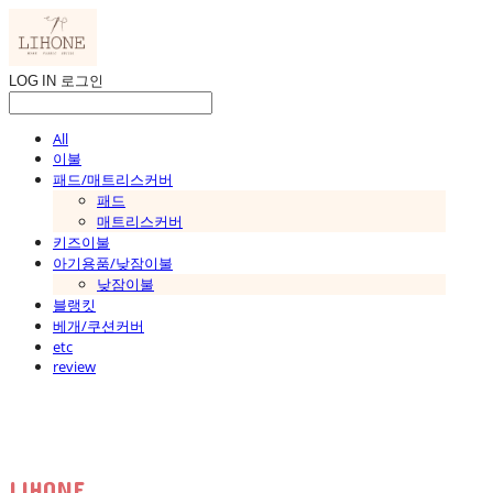
LOG IN
로그인
All
이불
패드/매트리스커버
패드
매트리스커버
키즈이불
아기용품/낮잠이불
낮잠이불
블랭킷
베개/쿠션커버
etc
review
LIHONE