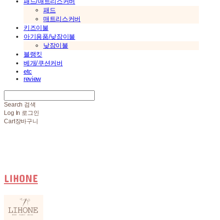
패드/매트리스커버
패드
매트리스커버
키즈이불
아기용품/낮잠이불
낮잠이불
블랭킷
베개/쿠션커버
etc
review
Search
검색
Log In
로그인
Cart
장바구니
LIHONE