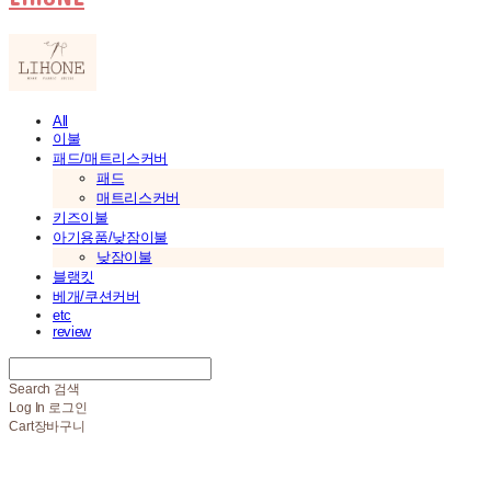
All
이불
패드/매트리스커버
패드
매트리스커버
키즈이불
아기용품/낮잠이불
낮잠이불
블랭킷
베개/쿠션커버
etc
review
Search
검색
Log In
로그인
Cart
장바구니