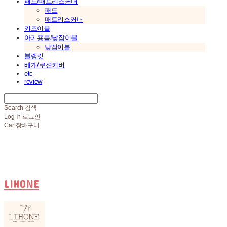
패드/매트리스커버
패드
매트리스커버
키즈이불
아기용품/낮잠이불
낮잠이불
블랭킷
베개/쿠션커버
etc
review
Search
검색
Log In
로그인
Cart
장바구니
LIHONE