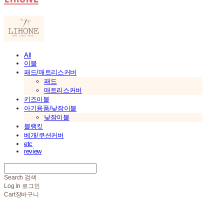
All
이불
패드/매트리스커버
패드
매트리스커버
키즈이불
아기용품/낮잠이불
낮잠이불
블랭킷
베개/쿠션커버
etc
review
Search
검색
Log In
로그인
Cart
장바구니