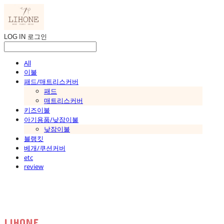
LOG IN
로그인
All
이불
패드/매트리스커버
패드
매트리스커버
키즈이불
아기용품/낮잠이불
낮잠이불
블랭킷
베개/쿠션커버
etc
review
LIHONE