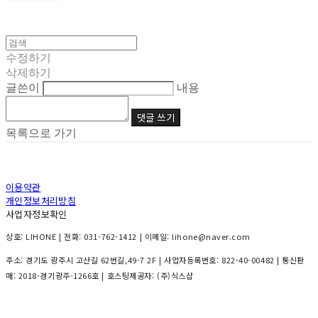
수정하기
삭제하기
글쓴이
내용
댓글 쓰기
목록으로 가기
이용약관
개인정보처리방침
사업자정보확인
상호: LIHONE | 전화: 031-762-1412 | 이메일: lihone@naver.com
주소: 경기도 광주시 고산길 62번길,49-7 2F | 사업자등록번호:
822-40-00482
| 통신판
매:
2018-경기광주-1266호
| 호스팅제공자: (주)식스샵