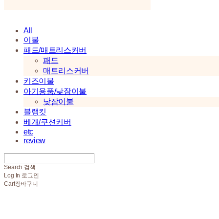
All
이불
패드/매트리스커버
패드
매트리스커버
키즈이불
아기용품/낮잠이불
낮잠이불
블랭킷
베개/쿠션커버
etc
review
Search
검색
Log In
로그인
Cart
장바구니