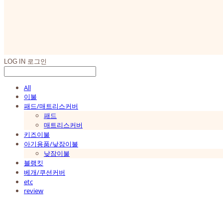
LOG IN
로그인
All
이불
패드/매트리스커버
패드
매트리스커버
키즈이불
아기용품/낮잠이불
낮잠이불
블랭킷
베개/쿠션커버
etc
review