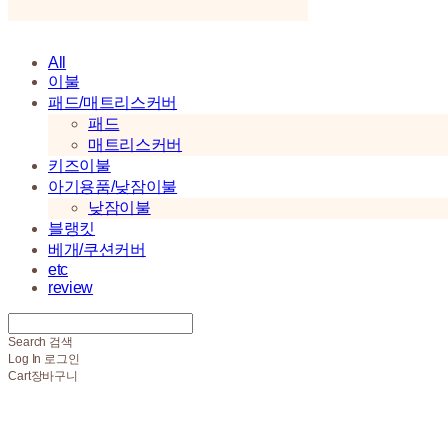
All
이불
패드/매트리스커버
패드
매트리스커버
키즈이불
아기용품/낮잠이불
낮잠이불
블랭킷
베개/쿠션커버
etc
review
Search
검색
Log In
로그인
Cart
장바구니