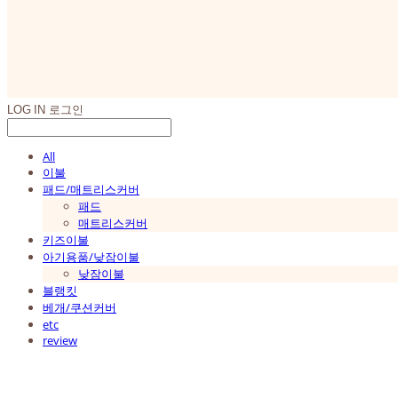
LOG IN
로그인
All
이불
패드/매트리스커버
패드
매트리스커버
키즈이불
아기용품/낮잠이불
낮잠이불
블랭킷
베개/쿠션커버
etc
review