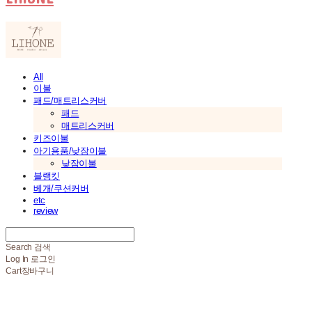
All
이불
패드/매트리스커버
패드
매트리스커버
키즈이불
아기용품/낮잠이불
낮잠이불
블랭킷
베개/쿠션커버
etc
review
Search
검색
Log In
로그인
Cart
장바구니