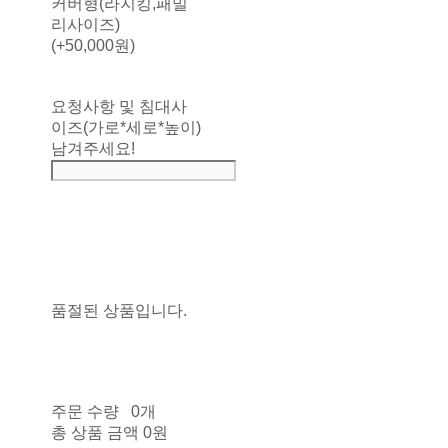
커버형(라지킹,패밀
리사이즈)
(+50,000원)
요청사항 및 침대사
이즈(가로*세로*높이)
남겨주세요!
품절된 상품입니다.
주문 수량
0개
총 상품 금액
0원