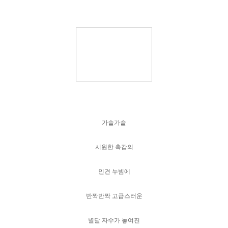
가슬가슬
시원한 촉감의
인견 누빔에
반짝반짝 고급스러운
별달 자수가 놓여진