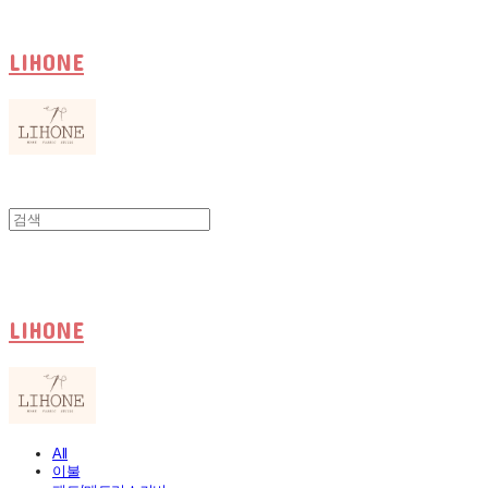
LIHONE
LIHONE
All
이불