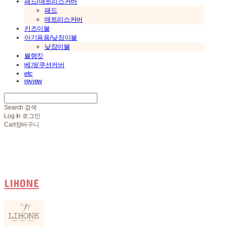
패드/매트리스커버
패드
매트리스커버
키즈이불
아기용품/낮잠이불
낮잠이불
블랭킷
베개/쿠션커버
etc
review
Search
검색
Log In
로그인
Cart
장바구니
LIHONE