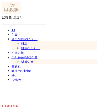
LOG IN
로그인
All
이불
패드/매트리스커버
패드
매트리스커버
키즈이불
아기용품/낮잠이불
낮잠이불
블랭킷
베개/쿠션커버
etc
review
LIHONE