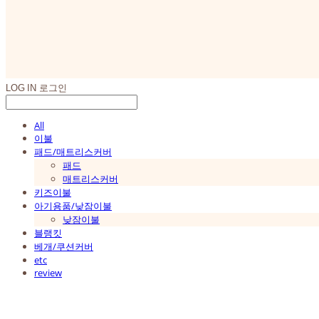
LOG IN
로그인
All
이불
패드/매트리스커버
패드
매트리스커버
키즈이불
아기용품/낮잠이불
낮잠이불
블랭킷
베개/쿠션커버
etc
review