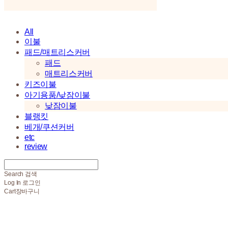
All
이불
패드/매트리스커버
패드
매트리스커버
키즈이불
아기용품/낮잠이불
낮잠이불
블랭킷
베개/쿠션커버
etc
review
Search
검색
Log In
로그인
Cart
장바구니