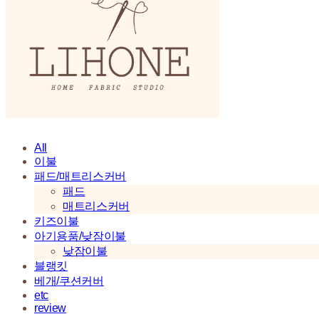
All
이불
패드/매트리스커버
패드
매트리스커버
키즈이불
아기용품/낮잠이불
낮잠이불
블랭킷
베개/쿠션커버
etc
review