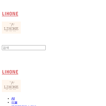
LIHONE
LIHONE
All
이불