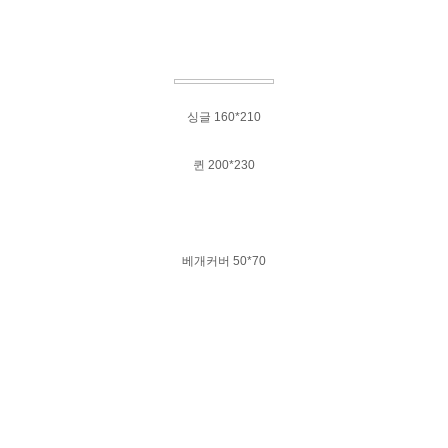
싱글 160*210
퀸 200*230
베개커버 50*70