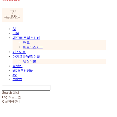
All
이불
패드/매트리스커버
패드
매트리스커버
키즈이불
아기용품/낮잠이불
낮잠이불
블랭킷
베개/쿠션커버
etc
review
Search
검색
Log In
로그인
Cart
장바구니