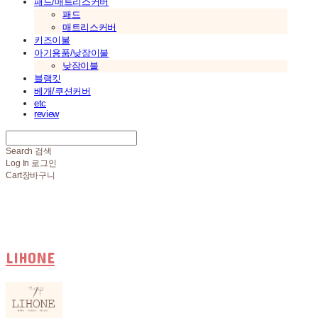
패드/매트리스커버
패드
매트리스커버
키즈이불
아기용품/낮잠이불
낮잠이불
블랭킷
베개/쿠션커버
etc
review
Search
검색
Log In
로그인
Cart
장바구니
LIHONE