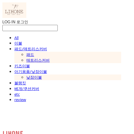
LOG IN
로그인
All
이불
패드/매트리스커버
패드
매트리스커버
키즈이불
아기용품/낮잠이불
낮잠이불
블랭킷
베개/쿠션커버
etc
review
LIHONE