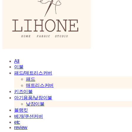
All
이불
패드/매트리스커버
패드
매트리스커버
키즈이불
아기용품/낮잠이불
낮잠이불
블랭킷
베개/쿠션커버
etc
review