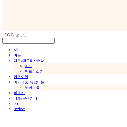
LOG IN
로그인
All
이불
패드/매트리스커버
패드
매트리스커버
키즈이불
아기용품/낮잠이불
낮잠이불
블랭킷
베개/쿠션커버
etc
review