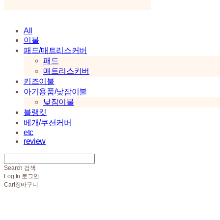
All
이불
패드/매트리스커버
패드
매트리스커버
키즈이불
아기용품/낮잠이불
낮잠이불
블랭킷
베개/쿠션커버
etc
review
Search
검색
Log In
로그인
Cart
장바구니